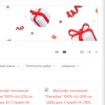
Вид ткани
Плотность,гр/м2
Ширина