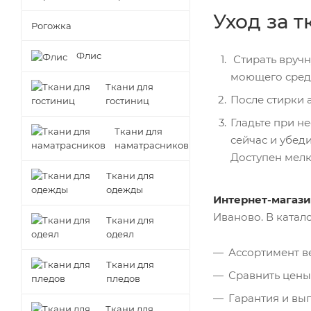
Уход за т
Рогожка
Флис
Стирать вручн
моющего средс
Ткани для
После стирки 
гостиниц
Гладьте при н
Ткани для
сейчас и убед
наматрасников
Доступен мелк
Ткани для
одежды
Интернет-магази
Иваново. В катал
Ткани для
одеял
Ассортимент ве
Ткани для
Сравнить цены,
пледов
Гарантия и вы
Ткани для