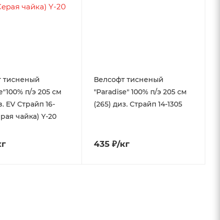
т тисненый
Велсофт тисненый
e"100% п/э 205 см
"Paradise" 100% п/э 205 см
з. EV Страйп 16-
(265) диз. Страйп 14-1305
ерая чайка) Y-20
кг
435 ₽/кг