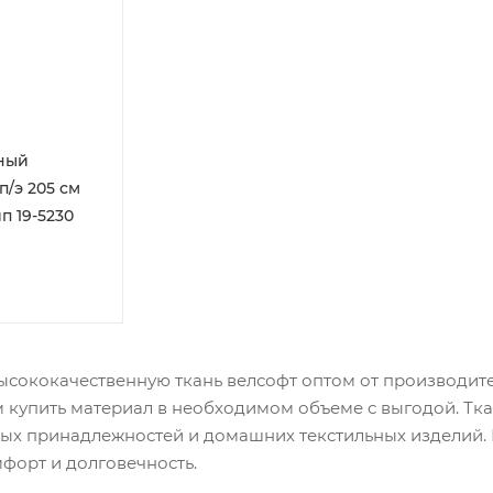
ный
 п/э 205 см
йп 19-5230
сококачественную ткань велсофт оптом от производите
м купить материал в необходимом объеме с выгодой. Тк
ых принадлежностей и домашних текстильных изделий. 
форт и долговечность.