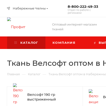
8-800-222-49-33
Набережные Челны
Отдел по работе с
регионами
Оптовый интернет-магазин
тканей
КАТАЛОГ
КОМПАНИЯ
ВЫГ
Ткань Велсофт оптом в
—
—
Главная
Каталог
Ткань Велсофт оптом в Набережны
Велсофт 190 гр
В
выстриженный