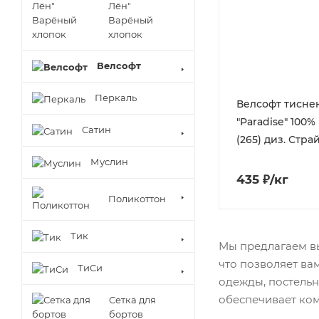
Лён"
Варёный
хлопок
Велсофт
Перкаль
Велсофт тисне
"Paradise" 100%
Сатин
(265) диз. Стра
Муслин
435 ₽/кг
Поликоттон
Тик
Мы предлагаем вы
что позволяет ва
ТиСи
одежды, постельн
обеспечивает ком
Сетка для
бортов