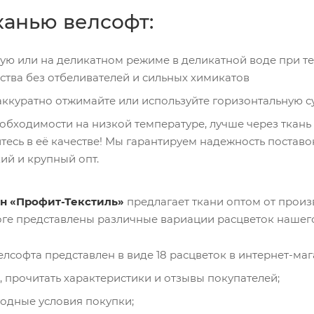
канью велсофт:
ую или на деликатном режиме в деликатной воде при т
тва без отбеливателей и сильных химикатов
аккуратно отжимайте или используйте горизонтальную с
еобходимости на низкой температуре, лучше через ткань
итесь в её качестве! Мы гарантируем надежность постав
ий и крупный опт.
н «Профит-Текстиль»
предлагает ткани оптом от произ
оге представлены различные вариации расцветок нашег
лсофта представлен в виде 18 расцветок в интернет-маг
 прочитать характеристики и отзывы покупателей;
годные условия покупки;