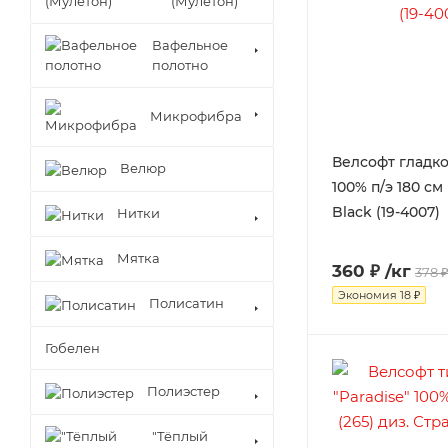
(Мулетон)
Вафельное
полотно
Микрофибра
Велсофт гладк
Велюр
100% п/э 180 см 
Black (19-4007)
Нитки
Мятка
360 ₽
/кг
378 
Экономия
18 ₽
Полисатин
Гобелен
Полиэстер
"Тёплый