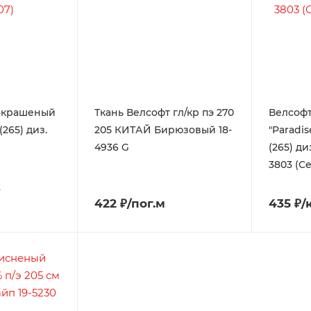
окрашеный
Ткань Велсофт гл/кр пэ 270
Велсоф
(265) диз.
205 КИТАЙ Бирюзовый 18-
"Paradis
4936 G
(265) ди
3803 (С
₽
422 ₽/пог.м
435 ₽/