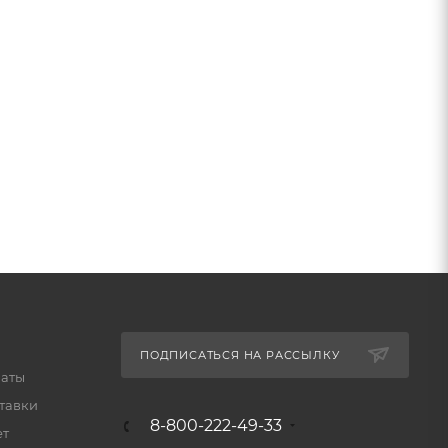
ПОДПИСАТЬСЯ НА РАССЫЛКУ
латы
тавки
8-800-222-49-33
ет