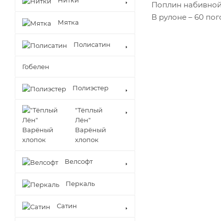
Нитки
Поплин набивной п
В рулоне – 60 по
Мятка
Полисатин
Гобелен
Полиэстер
"Тёплый
Лён"
Варёный
хлопок
Велсофт
Перкаль
Сатин