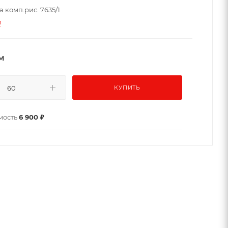
 комп.рис. 7635/1
и
м
КУПИТЬ
мость
6 900 ₽