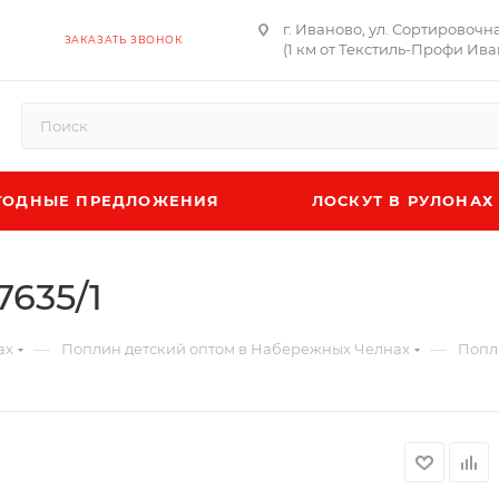
г. Иваново, ул. Сортировочн
ЗАКАЗАТЬ ЗВОНОК
(1 км от Текстиль-Профи Ива
ОДНЫЕ ПРЕДЛОЖЕНИЯ
ЛОСКУТ В РУЛОНАХ
7635/1
—
—
ах
Поплин детский оптом в Набережных Челнах
Попли