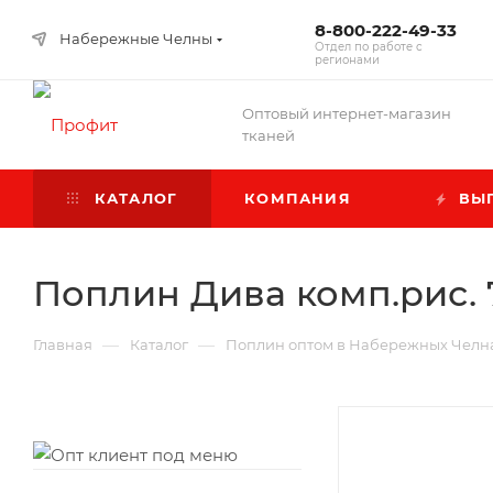
8-800-222-49-33
Набережные Челны
Отдел по работе с
регионами
Оптовый интернет-магазин
тканей
КАТАЛОГ
КОМПАНИЯ
ВЫГ
Поплин Дива комп.рис. 
—
—
Главная
Каталог
Поплин оптом в Набережных Челн