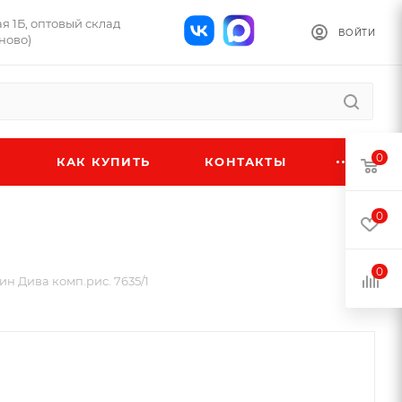
ая 1Б, оптовый склад
ВОЙТИ
ново)
0
КАК КУПИТЬ
КОНТАКТЫ
0
0
н Дива комп.рис. 7635/1